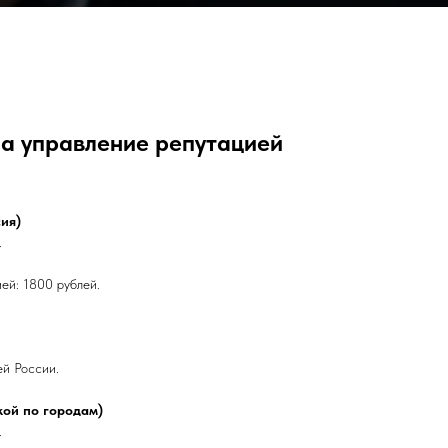
на управление репутацией
ия)
.
ей: 1800 рублей.
й России.
кой по городам)
.